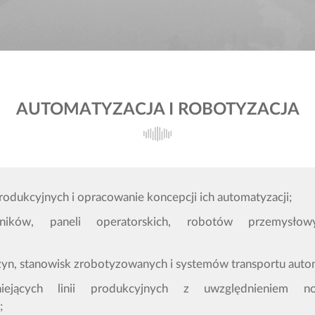
AUTOMATYZACJA I ROBOTYZACJA
ja
Oferta CNC
rodukcyjnych i opracowanie koncepcji ich automatyzacji;
owników, paneli operatorskich, robotów przemysł
Kontakt
zyn, stanowisk zrobotyzowanych i systemów transportu au
tniejących linii produkcyjnych z uwzględnieniem 
h;