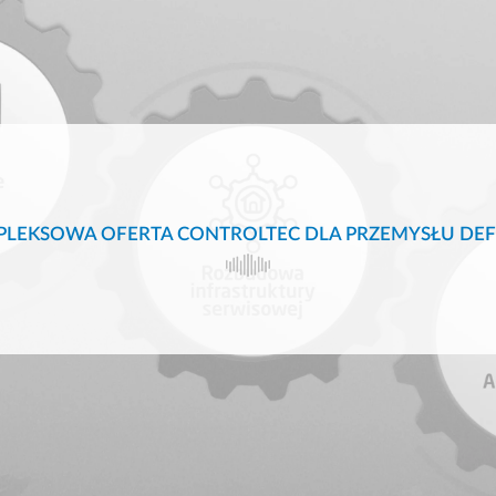
LEKSOWA OFERTA CONTROLTEC DLA PRZEMYSŁU DE
Automatyzacja
a
procesów
S
przemysłowych
i linii
Biogazownia i
De
ch
biometanownia