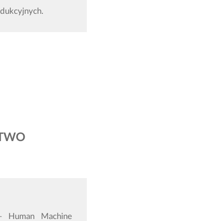
odukcyjnych.
STWO
I – Human Machine