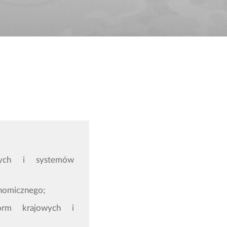
owych i systemów
tonomicznego;
norm krajowych i