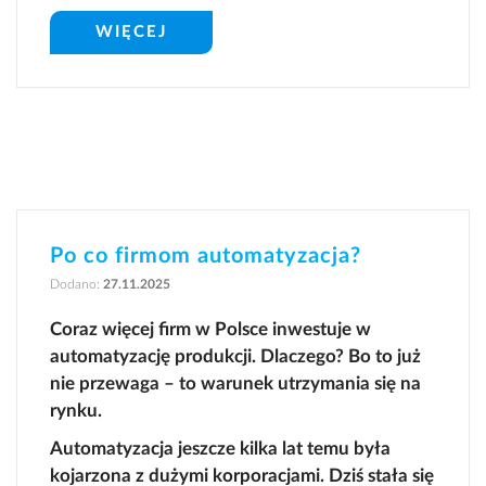
WIĘCEJ
Defence & Space
Kontrola jakości
Optymalizacja
procesów
Prefabrykacja
produkcyjnych
Po co firmom automatyzacja?
Dodano:
27.11.2025
Oferta CNC
Coraz więcej firm w Polsce inwestuje w
automatyzację produkcji. Dlaczego? Bo to już
nie przewaga – to warunek utrzymania się na
rynku.
Automatyzacja jeszcze kilka lat temu była
kojarzona z dużymi korporacjami. Dziś stała się
O nas
Pracuj z nami
Zgłoszenie serwisowe