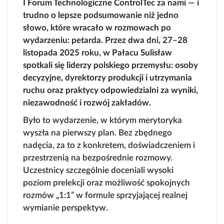
I Forum Technologiczne ControlTec za nami — i
trudno o lepsze podsumowanie niż jedno
słowo, które wracało w rozmowach po
wydarzeniu: petarda. Przez dwa dni, 27–28
Automatyzacja
listopada 2025 roku, w Pałacu Sulisław
procesów
Systemy IT/IO
spotkali się liderzy polskiego przemysłu: osoby
przemysłowych
decyzyjne, dyrektorzy produkcji i utrzymania
ruchu oraz praktycy odpowiedzialni za wyniki,
niezawodność i rozwój zakładów.
Utrzymanie ruchu i
Audyty bezpieczeństwa
Było to wydarzenie, w którym
merytoryka
serwis techniczny
i certyfikacja CE
wyszła na pierwszy plan
. Bez zbędnego
nadęcia, za to z konkretem, doświadczeniem i
przestrzenią na bezpośrednie rozmowy.
Uczestnicy szczególnie doceniali wysoki
Relokacje maszyn i linii
Biogazownia i
poziom prelekcji oraz możliwość spokojnych
produkcyjnych
biometanownia
rozmów „1:1” w formule sprzyjającej realnej
wymianie perspektyw.