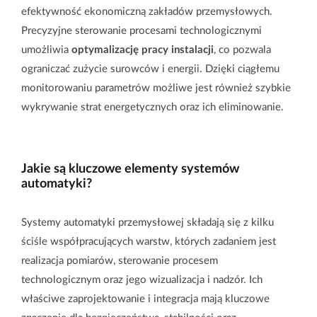
Automatyzacja
efektywność ekonomiczną zakładów przemysłowych.
procesów
Systemy IT/IO
Precyzyjne sterowanie procesami technologicznymi
przemysłowych
umożliwia
optymalizację pracy instalacji
, co pozwala
ograniczać zużycie surowców i energii. Dzięki ciągłemu
monitorowaniu parametrów możliwe jest również szybkie
wykrywanie strat energetycznych oraz ich eliminowanie.
Utrzymanie ruchu i
Audyty bezpieczeństwa
serwis techniczny
i certyfikacja CE
Jakie są kluczowe elementy systemów
automatyki?
Relokacje maszyn i linii
Biogazownia i
produkcyjnych
biometanownia
Systemy automatyki przemysłowej składają się z kilku
ściśle współpracujących warstw, których zadaniem jest
realizacja pomiarów, sterowanie procesem
technologicznym oraz jego wizualizacja i nadzór. Ich
Defence & Space
Kontrola jakości
właściwe zaprojektowanie i integracja mają kluczowe