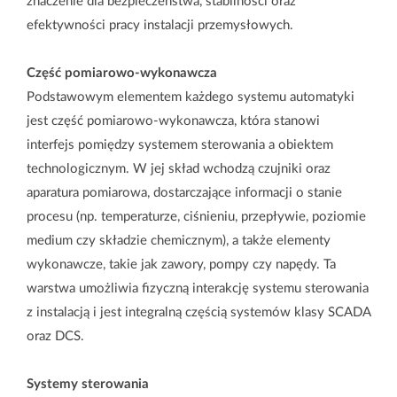
znaczenie dla bezpieczeństwa, stabilności oraz
efektywności pracy instalacji przemysłowych.
Optymalizacja
Część pomiarowo‑wykonawcza
procesów
Prefabrykacja
Podstawowym elementem każdego systemu automatyki
produkcyjnych
jest część pomiarowo‑wykonawcza, która stanowi
interfejs pomiędzy systemem sterowania a obiektem
technologicznym. W jej skład wchodzą czujniki oraz
aparatura pomiarowa, dostarczające informacji o stanie
Oferta CNC
procesu (np. temperaturze, ciśnieniu, przepływie, poziomie
medium czy składzie chemicznym), a także elementy
wykonawcze, takie jak zawory, pompy czy napędy. Ta
warstwa umożliwia fizyczną interakcję systemu sterowania
z instalacją i jest integralną częścią systemów klasy SCADA
O nas
Pracuj z nami
Zgłoszenie serwisowe
oraz DCS.
Kontakt
Systemy sterowania